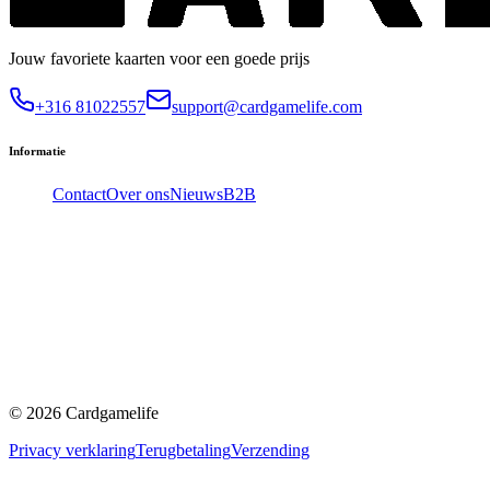
Jouw favoriete kaarten voor een goede prijs
+316 81022557
support@cardgamelife.com
Informatie
Contact
Over ons
Nieuws
B2B
©
2026
Cardgamelife
Privacy verklaring
Terugbetaling
Verzending