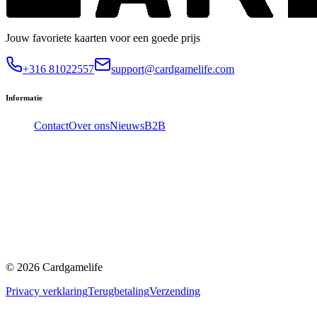
Jouw favoriete kaarten voor een goede prijs
+316 81022557
support@cardgamelife.com
Informatie
Contact
Over ons
Nieuws
B2B
©
2026
Cardgamelife
Privacy verklaring
Terugbetaling
Verzending