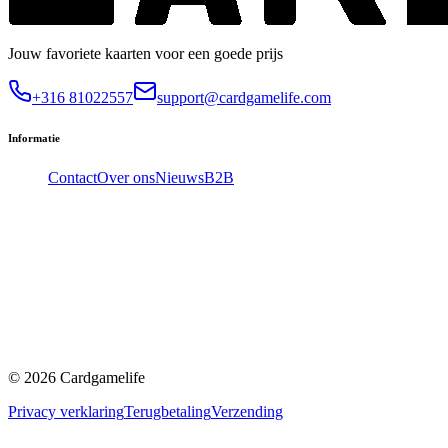
Jouw favoriete kaarten voor een goede prijs
+316 81022557
support@cardgamelife.com
Informatie
Contact
Over ons
Nieuws
B2B
©
2026
Cardgamelife
Privacy verklaring
Terugbetaling
Verzending